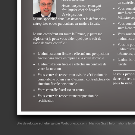
un contrôle 
Ancien inspecteur principal
Vous souhait
des impôts chef de brigade
suite à contr
de vérification
Ministre com
Je suis spécialisé dans l’assistance et la défense des
entreprises et des particuliers en matière fiscale.
Vous souhait
suite à cont
Je suis compétent sur toute la France, je peux me
Vous souhait
déplacer et je peux vous aider quel que le soit de
l’administrat
stade de votre contrôle :
Vous ne pouv
l’administra
L’administration fiscale a effectué une perquisition
détenteurs, d
fiscale dans votre entreprise et à votre domicile
L’administr
L’administration fiscale a effectué un contrôle de
fiscale.
votre facturation
Je vous propos
Vous venez de recevoir un avis de vérification de
determiner une
comptabilité ou un avis d’examen contradictoire de
pour la suite.
situation fiscale personnelle
Votre contrôle fiscal est en cours.
Vous venez de recevoir une proposition de
rectification
Site développé et hébergé par Webconexio.com
|
Plan du Site
|
Informations léga